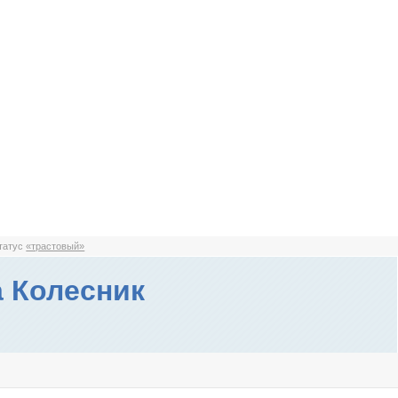
статус
«трастовый»
 Колесник