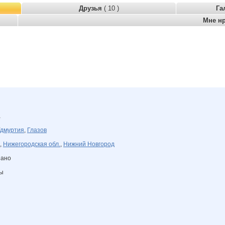
Друзья
( 10 )
Га
Мне н
а
дмуртия
,
Глазов
,
Нижегородская обл.
,
Нижний Новгород
зано
ны