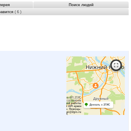
лерея
Поиск людей
равится
( 6 )
Работает на API 2ГИС
Лицензионное соглашение
Для корректной работы
Доехать с 2ГИС
Raster JS API нужен
ключ. Помощь:
api@2gis.ru