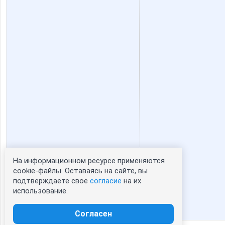
На информационном ресурсе применяются
Статистика портрета:
cookie-файлы. Оставаясь на сайте, вы
подтверждаете свое
согласие
на их
сейчас просматривают портрет - 0
использование.
зарегистрированные пользователи
посетившие портрет за 7 дней - 0
Согласен