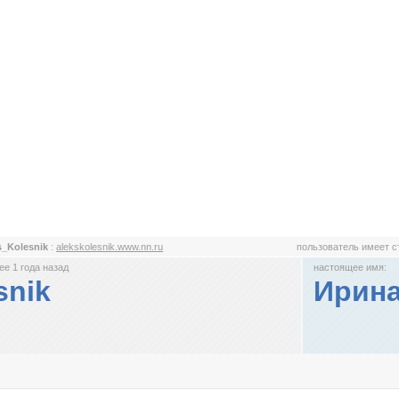
s_Kolesnik
:
alekskolesnik.www.nn.ru
пользователь имеет 
е 1 года назад
настоящее имя:
snik
Ирина