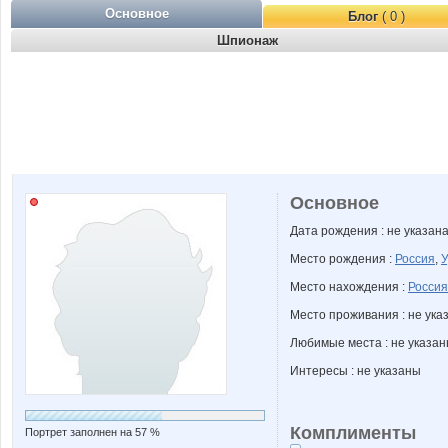
Основное
Блог
( 0 )
Шпионаж
Основное
Дата рождения : не указан
Место рождения :
Россия
,
У
Место нахождения :
Россия
Место проживания : не ука
Любимые места : не указа
Интересы : не указаны
Комплименты
Портрет заполнен на 57 %