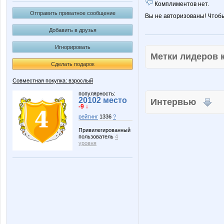
Комплиментов нет.
Отправить приватное сообщение
Вы не авторизованы! Чтоб
Добавить в друзья
Игнорировать
Метки лидеров
Сделать подарок
Совместная покупка: взрослый
популярность:
20102 место
Интервью
-9 ↓
рейтинг
1336
?
Привилегированный
пользователь
4
уровня